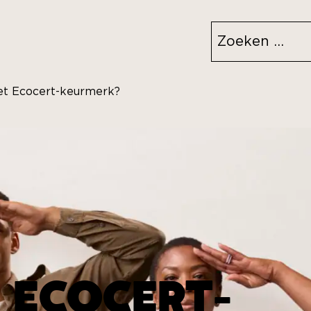
Zoeken
naar:
et Ecocert-keurmerk?
T ECOCERT-