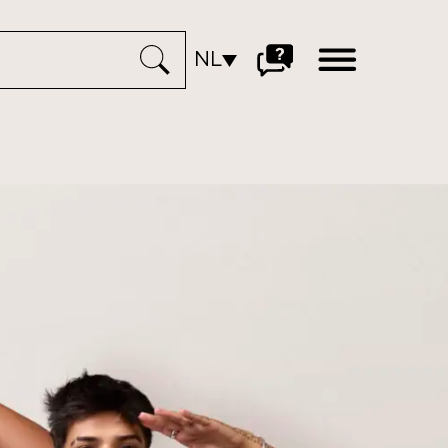
open
NL
menu
Ga
naar
veelgestelde
vragen