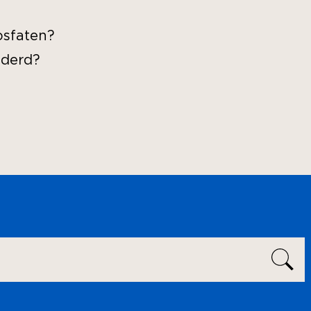
osfaten?
nderd?
SE