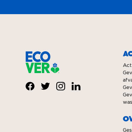
A
Act
Gev
afv
Gev
Visit
Visit
Visit
Visit
Gev
was
Ecover
Ecover
Ecover
Ecover
on
on
on
on
O
Facebook
Twitter
Instagram
Linkedin
Ges