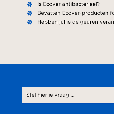
Is Ecover antibacterieel?
Bevatten Ecover-producten f
Hebben jullie de geuren vera
Stel
ons
een
vraag