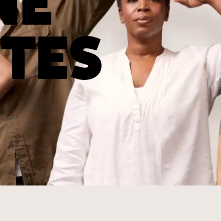
NE
TES