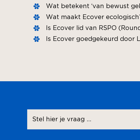
Wat betekent ‘van bewust ge
Wat maakt Ecover ecologisch
Is Ecover lid van RSPO (Round
Is Ecover goedgekeurd door 
Stel
ons
een