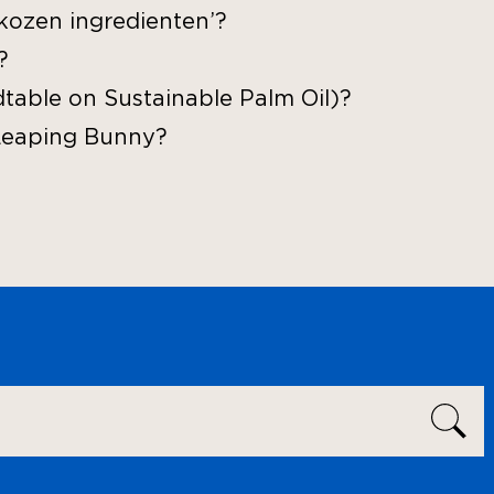
kozen ingredienten’?
?
table on Sustainable Palm Oil)?
Leaping Bunny?
SE