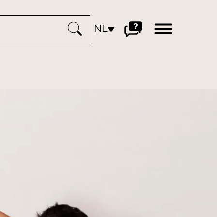
open
NL
menu
Ga
naar
veelgestelde
vragen